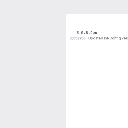
3.0.5.4p6
0d73295b
·
Updated ISPConfig vers